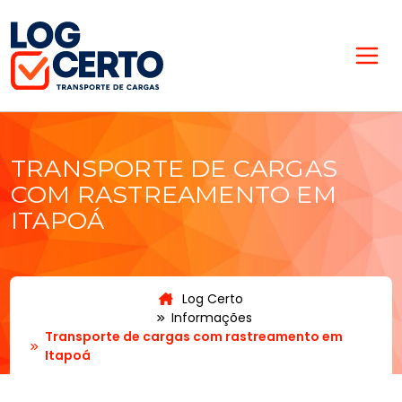
TRANSPORTE DE CARGAS
COM RASTREAMENTO EM
ITAPOÁ
Log Certo
Informações
Transporte de cargas com rastreamento em
Itapoá