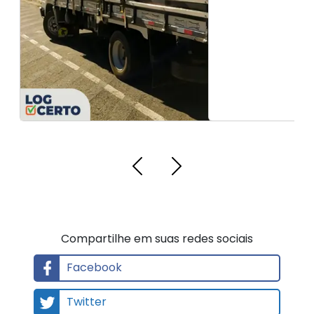
Facebook
Twitter
Pinterest
LinkedIn
Whatsapp
Email
Gmail
Outlook
Gerar QR