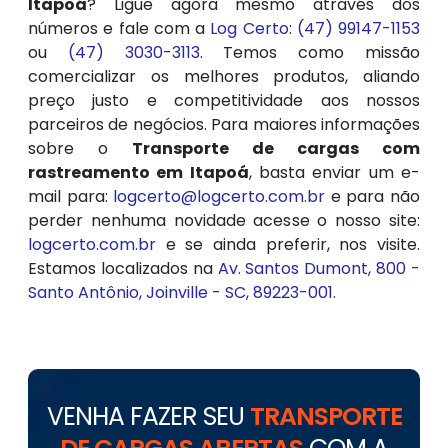
Itapoá
? Ligue agora mesmo através dos
números e fale com a
Log Certo
:
(47) 99147-1153
ou
(47) 3030-3113
. Temos como missão
comercializar os melhores produtos, aliando
preço justo e competitividade aos nossos
parceiros de negócios. Para maiores informações
sobre o
Transporte de cargas com
rastreamento em Itapoá
, basta enviar um e-
mail para:
logcerto@logcerto.com.br
e para não
perder nenhuma novidade acesse o nosso site:
logcerto.com.br
e se ainda preferir, nos visite.
Estamos localizados na
Av. Santos Dumont, 800 -
Santo Antônio, Joinville - SC, 89223-001
.
VENHA FAZER SEU
TRANSPORTE