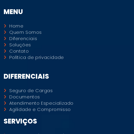
Agilidade e Compromisso
SERVIÇOS
Transporte de Carga Aberta
Transporte de Carga Seca
ENTRAR EM CONTATO
(47) 3023-0346
(47) 99147-1153
logcerto@logcerto.com.br
administracao@logcerto.com.br
Av. Santos Dumont, 800 - Santo Antônio, Joinville -
SC, 89223-001