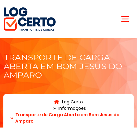
TRANSPORTE DE CARGA
ABERTA EM BOM JESUS DO
AMPARO
Log Certo
Informações
Transporte de Carga Aberta em Bom Jesus do
Amparo