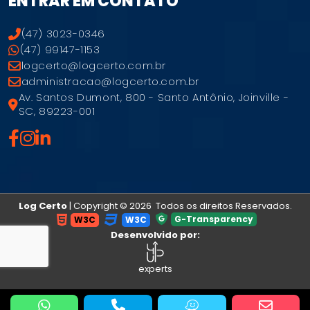
ENTRAR EM CONTATO
(47) 3023-0346
(47) 99147-1153
logcerto@logcerto.com.br
administracao@logcerto.com.br
Av. Santos Dumont, 800 - Santo Antônio, Joinville -
SC, 89223-001
Log Certo
| Copyright © 2026 Todos os direitos Reservados.
G-Transparency
W3C
W3C
Desenvolvido por:
experts