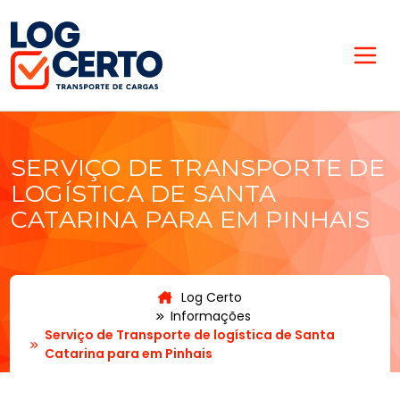
SERVIÇO DE TRANSPORTE DE
LOGÍSTICA DE SANTA
CATARINA PARA EM PINHAIS
Log Certo
Informações
Serviço de Transporte de logística de Santa
Catarina para em Pinhais