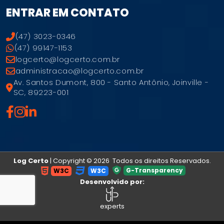
ENTRAR EM CONTATO
(47) 3023-0346
(47) 99147-1153
logcerto@logcerto.com.br
administracao@logcerto.com.br
Av. Santos Dumont, 800 - Santo Antônio, Joinville -
SC, 89223-001
Log Certo
| Copyright © 2026 Todos os direitos Reservados.
G-Transparency
W3C
W3C
Desenvolvido por:
experts